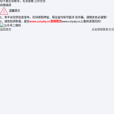
您不是企业账号，无法查看
立即登录
自我描述
温馨提示
1、本平台仅供信息发布，任何收取押金、保证金均有可能涉 及诈骗，请微友务必谨慎！
2、请告知求职者，是在
www.zztydq.cn官网首页
www.zztydq.cn上看到该简历的！
返回首页
点击获取联系方式